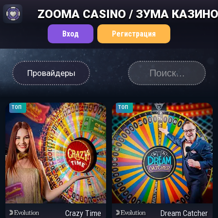
ZOOMA CASINO / ЗУМА КАЗИН
ZO
Вход
Регистрация
Казино
Слоты
Провайдеры
Колесо
2,063.86
ТОП
ТОП
Мины
Новая
Краш
Новая
Класик
0.00
Комнаты
0.00
Crazy Time
Dream Catcher