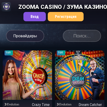
ZOOMA CASINO / ЗУМА КАЗИН
ZO
Вход
Регистрация
Казино
Слоты
Провайдеры
Колесо
2,063.86
ТОП
ТОП
Мины
Новая
Краш
Новая
Класик
0.00
Комнаты
0.00
Crazy Time
Dream Catcher